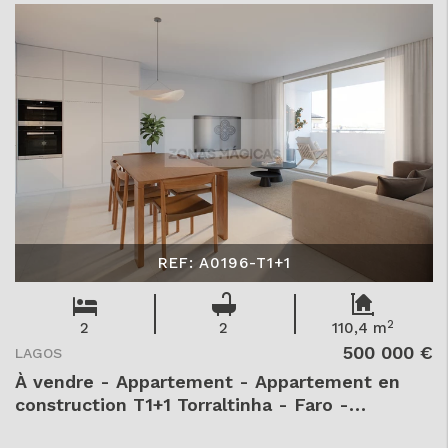
REF: A0196-T1+1
2
2
2
110,4 m
500 000 €
LAGOS
À vendre - Appartement - Appartement en
construction T1+1 Torraltinha - Faro -
Lagos - São Gonçalo de Lagos - - A0196-