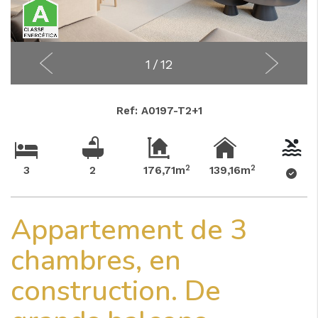
1
/
12
Ref: A0197-T2+1
2
2
3
2
176,71m
139,16m
Appartement de 3
chambres, en
construction. De