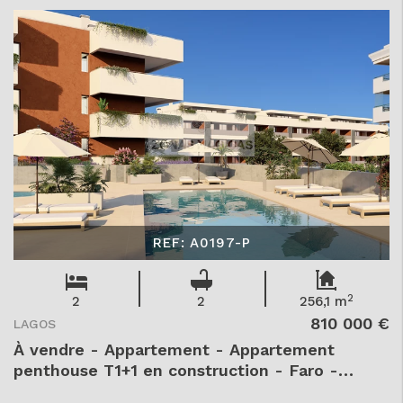
T1+1
REF: A0197-P
2
2
2
256,1 m
810 000 €
LAGOS
À vendre - Appartement - Appartement
penthouse T1+1 en construction - Faro -
Lagos - São Gonçalo de Lagos - - A0197-P