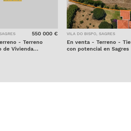
2
2
2
3
162,35 m
7240 m
1426 m
550 000 €
 SAGRES
VILA DO BISPO, SAGRES
erreno - Terreno
En venta - Terreno - Tie
o de Vivienda
con potencial en Sagres 
Sagres - Faro -
- Vila do Bispo - Sagres 
o - Sagres - Sagres
Sagres - T0563