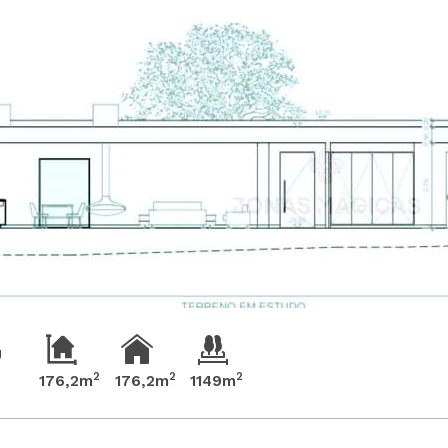
2
2
2
176,2m
176,2m
1149m