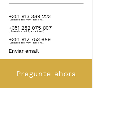
+351 913 389 223
(Llamada red móvil nacional)
+351 282 075 807
(Llamada a red fija nacional)
+351 912 753 689
(Llamada red móvil nacional)
Enviar email
Pregunte ahora
Redes Soci