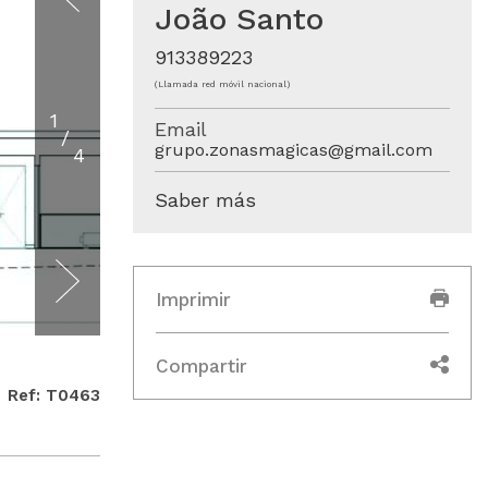
João Santo
913389223
(Llamada red móvil nacional)
1
Email
/
grupo.zonasmagicas@gmail.com
4
Saber más
Imprimir
Compartir
Ref: T0463