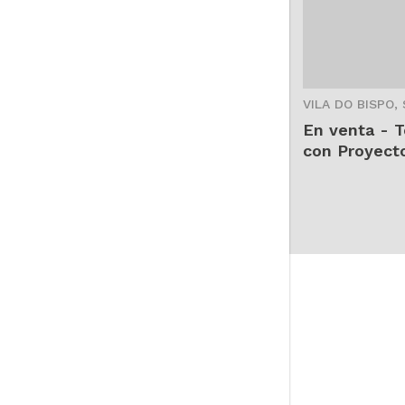
3
VILA DO BISPO,
En venta - T
con Proyect
aprobado en 
Vila do Bisp
- T0451