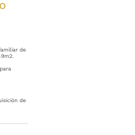
o
amiliar de
149m2.
 para
isición de