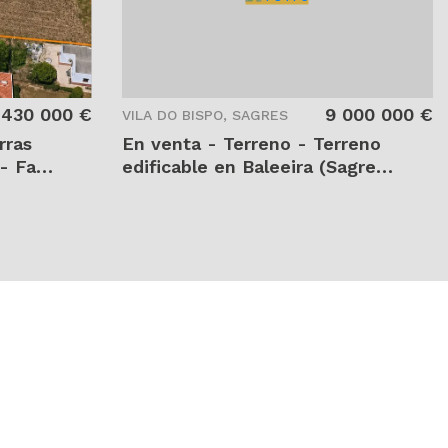
2
2
10441 m
40933 m
430 000 €
9 000 000 €
VILA DO BISPO, SAGRES
rras
En venta - Terreno - Terreno
- Faro
edificable en Baleeira (Sagres)
-
- Faro - Vila do Bispo - Sagres
- Sagres - T0176