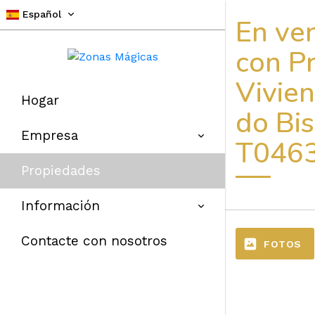
Español
En ven
con P
Vivien
Hogar
do Bis
Empresa
T046
Propiedades
Información
Contacte con nosotros
FOTOS